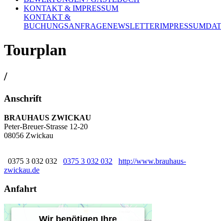
KONTAKT & IMPRESSUM
KONTAKT &
BUCHUNGSANFRAGE
NEWSLETTER
IMPRESSUM
DA
Tourplan
/
Anschrift
BRAUHAUS ZWICKAU
Peter-Breuer-Strasse 12-20
08056 Zwickau
0375 3 032 032
0375 3 032 032
http://www.brauhaus-
zwickau.de
Anfahrt
Wir benötigen Ihre