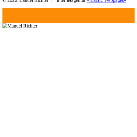
© 2026 Manuel Richter |
Internetagentur
»MaGic Webpages«