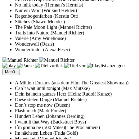
No milk today (Herman’s Hermits)
Nur ein Wort (Wir sind Helden)
Regenbogenfarben (Kerstin Ott)
Stitches (Shawn Mendes)
The Pale Moon Light (Manuel Richter)
Trails Into Nature (Manuel Richter)
Valerie (Amy Winehouse)
Wonderwall (Oasis)
Wunderfinder (Alexa Feser)
Menü
A Million Dreams (aus dem Film The Greatest Showman)
Can´t wait until tonight (Max Mutzke)
Dein ist mein ganzes Herz (Heinz Rudolf Kunze)
Diese steten Dinge (Manuel Richter)
Don´t stop me now (Queen)
Flash mich (Mark Forster)
Hundert Leben (Johannes Oerding)
I want it that Way (Backstreet Boys)
I´m gonna be (500 Miles)(The Proclaimers)
Im nächsten Leben (Frida Gold)
Mauerstadt (Manuel Richter)