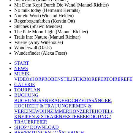
Mit Dem Kopf Durch Die Wand (Manuel Richter)
No milk today (Herman’s Hermits)
Nur ein Wort (Wir sind Helden)
Regenbogenfarben (Kerstin Ott)
Stitches (Shawn Mendes)
The Pale Moon Light (Manuel Richter)
Trails Into Nature (Manuel Richter)
Valerie (Amy Winehouse)
Wonderwall (Oasis)
Wunderfinder (Alexa Feser)
START
NEWS
MUSIK
VIDEOs
HÖRPROBEN
STILISTIK
BIO
REPERTOIRE
REFE
GALERIE
TOURPLAN
BUCHUNG
BUCHUNGSANFRAGE
HOCHZEITSSÄNGER,
HOCHZEIT & TRAUUNG
FIRMEN &
VEREINE
WOHNZIMMERKONZERTE
HOTELs,
KNEIPEN & STRAßENFESTE
BEERDIGUNG /
TRAUERFEIER
SHOP / DOWNLOAD
BEWERTUNGEN / GÄSTEBUCH