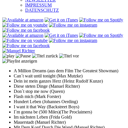
IMPRESSUM
DATENSCHUTZ
A Million Dreams (aus dem Film The Greatest Showman)
Can´t wait until tonight (Max Mutzke)
Dein ist mein ganzes Herz (Heinz Rudolf Kunze)
Diese steten Dinge (Manuel Richter)
Don´t stop me now (Queen)
Flash mich (Mark Forster)
Hundert Leben (Johannes Oerding)
I want it that Way (Backstreet Boys)
I´m gonna be (500 Miles)(The Proclaimers)
Im nächsten Leben (Frida Gold)
Mauerstadt (Manuel Richter)
Mit Dem Kopf Durch Die Wand (Manuel Richter)