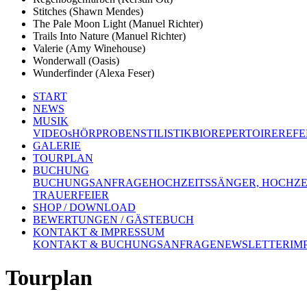
Stitches (Shawn Mendes)
The Pale Moon Light (Manuel Richter)
Trails Into Nature (Manuel Richter)
Valerie (Amy Winehouse)
Wonderwall (Oasis)
Wunderfinder (Alexa Feser)
START
NEWS
MUSIK
VIDEOs
HÖRPROBEN
STILISTIK
BIO
REPERTOIRE
REFE
GALERIE
TOURPLAN
BUCHUNG
BUCHUNGSANFRAGE
HOCHZEITSSÄNGER, HOCHZE
TRAUERFEIER
SHOP / DOWNLOAD
BEWERTUNGEN / GÄSTEBUCH
KONTAKT & IMPRESSUM
KONTAKT & BUCHUNGSANFRAGE
NEWSLETTER
IM
Tourplan