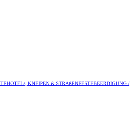
TE
HOTELs, KNEIPEN & STRAßENFESTE
BEERDIGUNG /