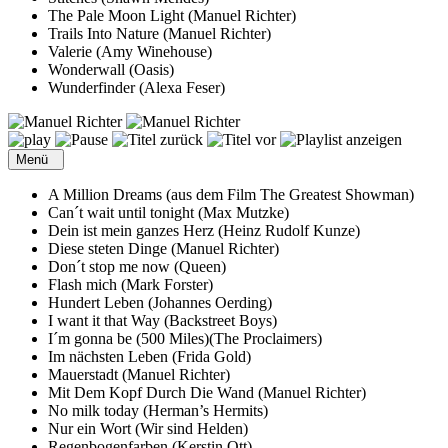
The Pale Moon Light (Manuel Richter)
Trails Into Nature (Manuel Richter)
Valerie (Amy Winehouse)
Wonderwall (Oasis)
Wunderfinder (Alexa Feser)
Menü
A Million Dreams (aus dem Film The Greatest Showman)
Can´t wait until tonight (Max Mutzke)
Dein ist mein ganzes Herz (Heinz Rudolf Kunze)
Diese steten Dinge (Manuel Richter)
Don´t stop me now (Queen)
Flash mich (Mark Forster)
Hundert Leben (Johannes Oerding)
I want it that Way (Backstreet Boys)
I´m gonna be (500 Miles)(The Proclaimers)
Im nächsten Leben (Frida Gold)
Mauerstadt (Manuel Richter)
Mit Dem Kopf Durch Die Wand (Manuel Richter)
No milk today (Herman’s Hermits)
Nur ein Wort (Wir sind Helden)
Regenbogenfarben (Kerstin Ott)