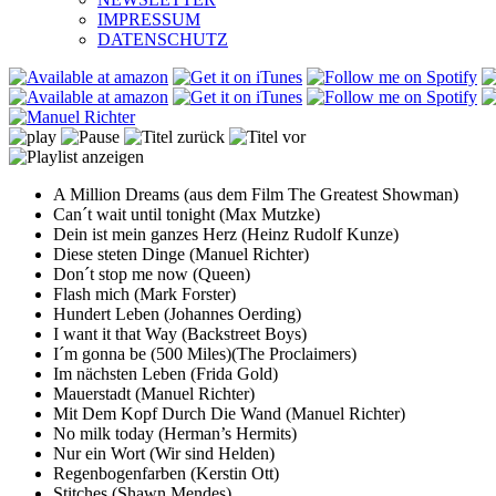
IMPRESSUM
DATENSCHUTZ
A Million Dreams (aus dem Film The Greatest Showman)
Can´t wait until tonight (Max Mutzke)
Dein ist mein ganzes Herz (Heinz Rudolf Kunze)
Diese steten Dinge (Manuel Richter)
Don´t stop me now (Queen)
Flash mich (Mark Forster)
Hundert Leben (Johannes Oerding)
I want it that Way (Backstreet Boys)
I´m gonna be (500 Miles)(The Proclaimers)
Im nächsten Leben (Frida Gold)
Mauerstadt (Manuel Richter)
Mit Dem Kopf Durch Die Wand (Manuel Richter)
No milk today (Herman’s Hermits)
Nur ein Wort (Wir sind Helden)
Regenbogenfarben (Kerstin Ott)
Stitches (Shawn Mendes)