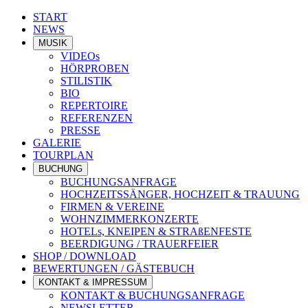
START
NEWS
MUSIK
VIDEOs
HÖRPROBEN
STILISTIK
BIO
REPERTOIRE
REFERENZEN
PRESSE
GALERIE
TOURPLAN
BUCHUNG
BUCHUNGSANFRAGE
HOCHZEITSSÄNGER, HOCHZEIT & TRAUUNG
FIRMEN & VEREINE
WOHNZIMMERKONZERTE
HOTELs, KNEIPEN & STRAßENFESTE
BEERDIGUNG / TRAUERFEIER
SHOP / DOWNLOAD
BEWERTUNGEN / GÄSTEBUCH
KONTAKT & IMPRESSUM
KONTAKT & BUCHUNGSANFRAGE
NEWSLETTER