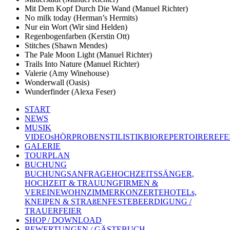
Mit Dem Kopf Durch Die Wand (Manuel Richter)
No milk today (Herman’s Hermits)
Nur ein Wort (Wir sind Helden)
Regenbogenfarben (Kerstin Ott)
Stitches (Shawn Mendes)
The Pale Moon Light (Manuel Richter)
Trails Into Nature (Manuel Richter)
Valerie (Amy Winehouse)
Wonderwall (Oasis)
Wunderfinder (Alexa Feser)
START
NEWS
MUSIK
VIDEOs
HÖRPROBEN
STILISTIK
BIO
REPERTOIRE
REFE
GALERIE
TOURPLAN
BUCHUNG
BUCHUNGSANFRAGE
HOCHZEITSSÄNGER,
HOCHZEIT & TRAUUNG
FIRMEN &
VEREINE
WOHNZIMMERKONZERTE
HOTELs,
KNEIPEN & STRAßENFESTE
BEERDIGUNG /
TRAUERFEIER
SHOP / DOWNLOAD
BEWERTUNGEN / GÄSTEBUCH