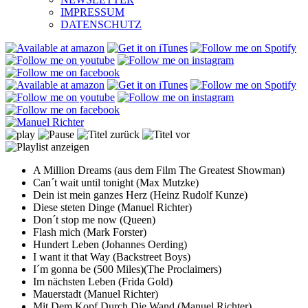
IMPRESSUM
DATENSCHUTZ
A Million Dreams (aus dem Film The Greatest Showman)
Can´t wait until tonight (Max Mutzke)
Dein ist mein ganzes Herz (Heinz Rudolf Kunze)
Diese steten Dinge (Manuel Richter)
Don´t stop me now (Queen)
Flash mich (Mark Forster)
Hundert Leben (Johannes Oerding)
I want it that Way (Backstreet Boys)
I´m gonna be (500 Miles)(The Proclaimers)
Im nächsten Leben (Frida Gold)
Mauerstadt (Manuel Richter)
Mit Dem Kopf Durch Die Wand (Manuel Richter)