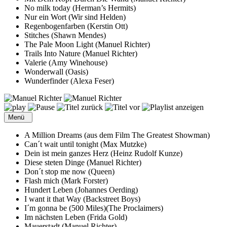
No milk today (Herman’s Hermits)
Nur ein Wort (Wir sind Helden)
Regenbogenfarben (Kerstin Ott)
Stitches (Shawn Mendes)
The Pale Moon Light (Manuel Richter)
Trails Into Nature (Manuel Richter)
Valerie (Amy Winehouse)
Wonderwall (Oasis)
Wunderfinder (Alexa Feser)
Menü
A Million Dreams (aus dem Film The Greatest Showman)
Can´t wait until tonight (Max Mutzke)
Dein ist mein ganzes Herz (Heinz Rudolf Kunze)
Diese steten Dinge (Manuel Richter)
Don´t stop me now (Queen)
Flash mich (Mark Forster)
Hundert Leben (Johannes Oerding)
I want it that Way (Backstreet Boys)
I´m gonna be (500 Miles)(The Proclaimers)
Im nächsten Leben (Frida Gold)
Mauerstadt (Manuel Richter)