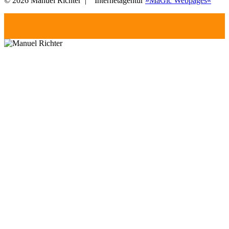
© 2026 Manuel Richter |
Internetagentur
»MaGic Webpages«