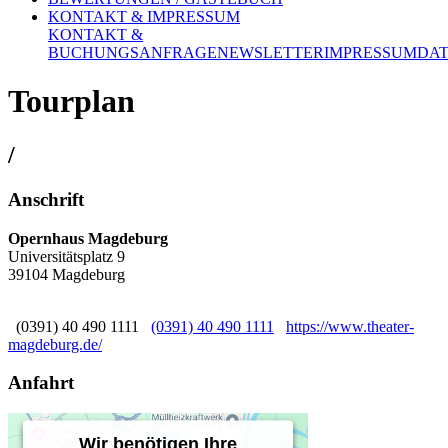
KONTAKT & IMPRESSUM
KONTAKT &
BUCHUNGSANFRAGE
NEWSLETTER
IMPRESSUM
DA
Tourplan
/
Anschrift
Opernhaus Magdeburg
Universitätsplatz 9
39104 Magdeburg
(0391) 40 490 1111
(0391) 40 490 1111
https://www.theater-
magdeburg.de/
Anfahrt
Wir benötigen Ihre