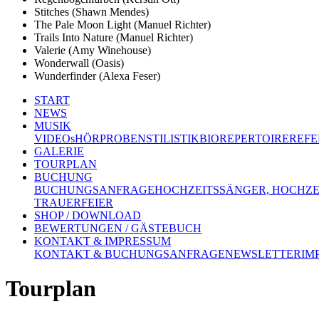
Stitches (Shawn Mendes)
The Pale Moon Light (Manuel Richter)
Trails Into Nature (Manuel Richter)
Valerie (Amy Winehouse)
Wonderwall (Oasis)
Wunderfinder (Alexa Feser)
START
NEWS
MUSIK
VIDEOs
HÖRPROBEN
STILISTIK
BIO
REPERTOIRE
REFE
GALERIE
TOURPLAN
BUCHUNG
BUCHUNGSANFRAGE
HOCHZEITSSÄNGER, HOCHZE
TRAUERFEIER
SHOP / DOWNLOAD
BEWERTUNGEN / GÄSTEBUCH
KONTAKT & IMPRESSUM
KONTAKT & BUCHUNGSANFRAGE
NEWSLETTER
IM
Tourplan