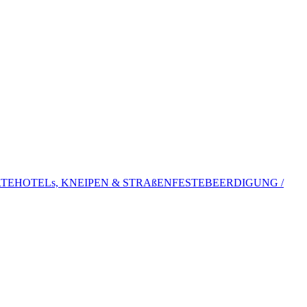
TE
HOTELs, KNEIPEN & STRAßENFESTE
BEERDIGUNG /