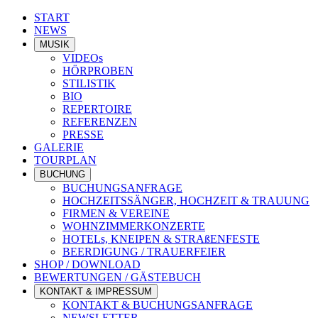
START
NEWS
MUSIK
VIDEOs
HÖRPROBEN
STILISTIK
BIO
REPERTOIRE
REFERENZEN
PRESSE
GALERIE
TOURPLAN
BUCHUNG
BUCHUNGSANFRAGE
HOCHZEITSSÄNGER, HOCHZEIT & TRAUUNG
FIRMEN & VEREINE
WOHNZIMMERKONZERTE
HOTELs, KNEIPEN & STRAßENFESTE
BEERDIGUNG / TRAUERFEIER
SHOP / DOWNLOAD
BEWERTUNGEN / GÄSTEBUCH
KONTAKT & IMPRESSUM
KONTAKT & BUCHUNGSANFRAGE
NEWSLETTER