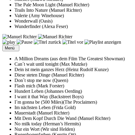
The Pale Moon Light (Manuel Richter)
Trails Into Nature (Manuel Richter)
Valerie (Amy Winehouse)
Wonderwall (Oasis)
Wunderfinder (Alexa Feser)
Menü
A Million Dreams (aus dem Film The Greatest Showman)
Can´t wait until tonight (Max Mutzke)
Dein ist mein ganzes Herz (Heinz Rudolf Kunze)
Diese steten Dinge (Manuel Richter)
Don´t stop me now (Queen)
Flash mich (Mark Forster)
Hundert Leben (Johannes Oerding)
I want it that Way (Backstreet Boys)
I´m gonna be (500 Miles)(The Proclaimers)
Im nächsten Leben (Frida Gold)
Mauerstadt (Manuel Richter)
Mit Dem Kopf Durch Die Wand (Manuel Richter)
No milk today (Herman’s Hermits)
Nur ein Wort (Wir sind Helden)
Regenbogenfarben (Kerstin Ott)