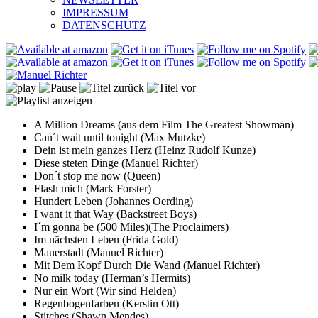
IMPRESSUM
DATENSCHUTZ
A Million Dreams (aus dem Film The Greatest Showman)
Can´t wait until tonight (Max Mutzke)
Dein ist mein ganzes Herz (Heinz Rudolf Kunze)
Diese steten Dinge (Manuel Richter)
Don´t stop me now (Queen)
Flash mich (Mark Forster)
Hundert Leben (Johannes Oerding)
I want it that Way (Backstreet Boys)
I´m gonna be (500 Miles)(The Proclaimers)
Im nächsten Leben (Frida Gold)
Mauerstadt (Manuel Richter)
Mit Dem Kopf Durch Die Wand (Manuel Richter)
No milk today (Herman’s Hermits)
Nur ein Wort (Wir sind Helden)
Regenbogenfarben (Kerstin Ott)
Stitches (Shawn Mendes)