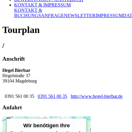
KONTAKT & IMPRESSUM
KONTAKT &
BUCHUNGSANFRAGE
NEWSLETTER
IMPRESSUM
DA
Tourplan
/
Anschrift
Hegel Bierbar
Hegelstraße 37
39104 Magdeburg
0391 561 00 35
0391 561 00 35
http://www.hegel-bierbar.de
Anfahrt
Wir benötigen Ihre