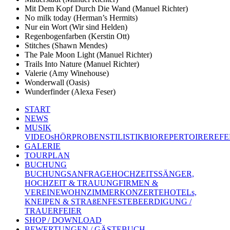
Mit Dem Kopf Durch Die Wand (Manuel Richter)
No milk today (Herman’s Hermits)
Nur ein Wort (Wir sind Helden)
Regenbogenfarben (Kerstin Ott)
Stitches (Shawn Mendes)
The Pale Moon Light (Manuel Richter)
Trails Into Nature (Manuel Richter)
Valerie (Amy Winehouse)
Wonderwall (Oasis)
Wunderfinder (Alexa Feser)
START
NEWS
MUSIK
VIDEOs
HÖRPROBEN
STILISTIK
BIO
REPERTOIRE
REFE
GALERIE
TOURPLAN
BUCHUNG
BUCHUNGSANFRAGE
HOCHZEITSSÄNGER,
HOCHZEIT & TRAUUNG
FIRMEN &
VEREINE
WOHNZIMMERKONZERTE
HOTELs,
KNEIPEN & STRAßENFESTE
BEERDIGUNG /
TRAUERFEIER
SHOP / DOWNLOAD
BEWERTUNGEN / GÄSTEBUCH