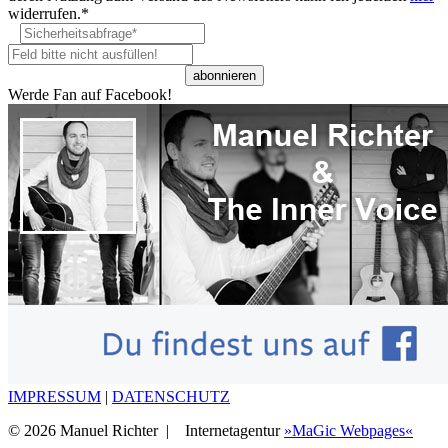
widerrufen.*
Werde Fan auf Facebook!
IMPRESSUM
|
DATENSCHUTZ
© 2026 Manuel Richter |
Internetagentur
»MaGic Webpages«