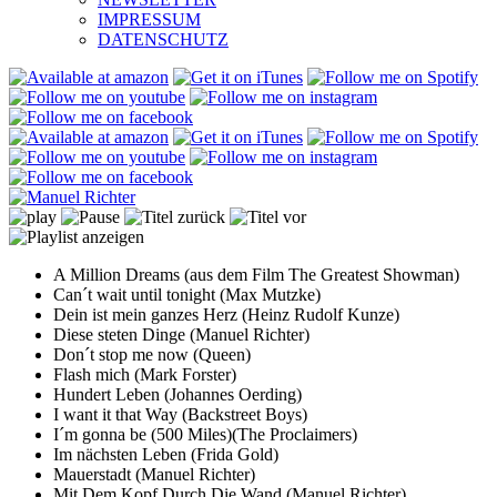
IMPRESSUM
DATENSCHUTZ
A Million Dreams (aus dem Film The Greatest Showman)
Can´t wait until tonight (Max Mutzke)
Dein ist mein ganzes Herz (Heinz Rudolf Kunze)
Diese steten Dinge (Manuel Richter)
Don´t stop me now (Queen)
Flash mich (Mark Forster)
Hundert Leben (Johannes Oerding)
I want it that Way (Backstreet Boys)
I´m gonna be (500 Miles)(The Proclaimers)
Im nächsten Leben (Frida Gold)
Mauerstadt (Manuel Richter)
Mit Dem Kopf Durch Die Wand (Manuel Richter)