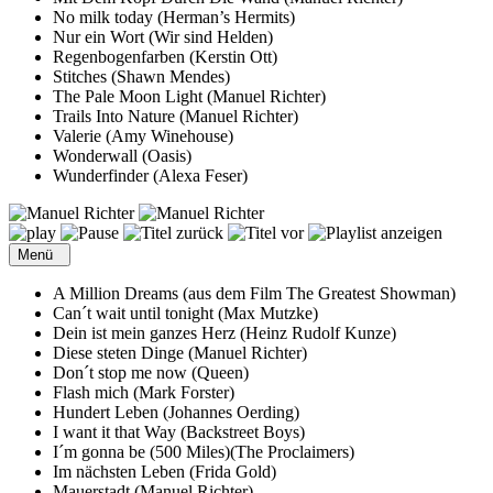
No milk today (Herman’s Hermits)
Nur ein Wort (Wir sind Helden)
Regenbogenfarben (Kerstin Ott)
Stitches (Shawn Mendes)
The Pale Moon Light (Manuel Richter)
Trails Into Nature (Manuel Richter)
Valerie (Amy Winehouse)
Wonderwall (Oasis)
Wunderfinder (Alexa Feser)
Menü
A Million Dreams (aus dem Film The Greatest Showman)
Can´t wait until tonight (Max Mutzke)
Dein ist mein ganzes Herz (Heinz Rudolf Kunze)
Diese steten Dinge (Manuel Richter)
Don´t stop me now (Queen)
Flash mich (Mark Forster)
Hundert Leben (Johannes Oerding)
I want it that Way (Backstreet Boys)
I´m gonna be (500 Miles)(The Proclaimers)
Im nächsten Leben (Frida Gold)
Mauerstadt (Manuel Richter)