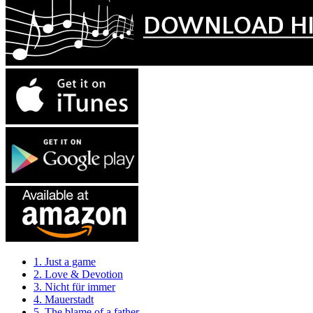
1. Just a game
2. Love & Devotion
3. Nicht für immer
4. Mauerstadt
5. The blame of a father