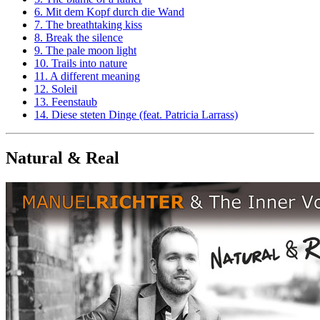
6. Mit dem Kopf durch die Wand
7. The breathtaking kiss
8. Break the silence
9. The pale moon light
10. Trails into nature
11. A different meaning
12. Soleil
13. Feenstaub
14. Diese steten Dinge (feat. Patricia Larrass)
Natural & Real