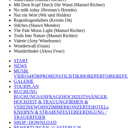
Mit Dem Kopf Durch Die Wand (Manuel Richter)
No milk today (Herman’s Hermits)
Nur ein Wort (Wir sind Helden)
Regenbogenfarben (Kerstin Ott)
Stitches (Shawn Mendes)
The Pale Moon Light (Manuel Richter)
Trails Into Nature (Manuel Richter)
Valerie (Amy Winehouse)
Wonderwall (Oasis)
Wunderfinder (Alexa Feser)
START
NEWS
MUSIK
VIDEOs
HÖRPROBEN
STILISTIK
BIO
REPERTOIRE
REFE
GALERIE
TOURPLAN
BUCHUNG
BUCHUNGSANFRAGE
HOCHZEITSSÄNGER,
HOCHZEIT & TRAUUNG
FIRMEN &
VEREINE
WOHNZIMMERKONZERTE
HOTELs,
KNEIPEN & STRAßENFESTE
BEERDIGUNG /
TRAUERFEIER
SHOP / DOWNLOAD
BEWERTUNGEN / GÄSTEBUCH