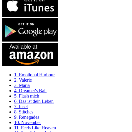
1. Emotional Harbour
2. Valerie
3. Maria
4. Dreamer's Ball
5. Flash mich
6. Das ist dein Leben
7. Insel
8. Stitches
9. Renegades
10. November
11. Feels Like Heaven