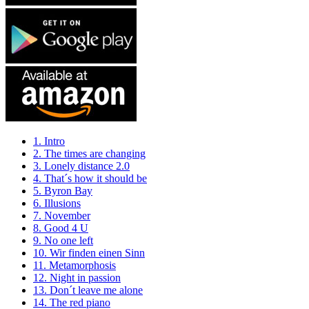
1. Intro
2. The times are changing
3. Lonely distance 2.0
4. That´s how it should be
5. Byron Bay
6. Illusions
7. November
8. Good 4 U
9. No one left
10. Wir finden einen Sinn
11. Metamorphosis
12. Night in passion
13. Don´t leave me alone
14. The red piano