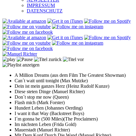
IMPRESSUM
DATENSCHUTZ
A Million Dreams (aus dem Film The Greatest Showman)
Can´t wait until tonight (Max Mutzke)
Dein ist mein ganzes Herz (Heinz Rudolf Kunze)
Diese steten Dinge (Manuel Richter)
Don´t stop me now (Queen)
Flash mich (Mark Forster)
Hundert Leben (Johannes Oerding)
I want it that Way (Backstreet Boys)
I´m gonna be (500 Miles)(The Proclaimers)
Im nächsten Leben (Frida Gold)
Mauerstadt (Manuel Richter)
Mit Dem Kopf Durch Die Wand (Manuel Richter)