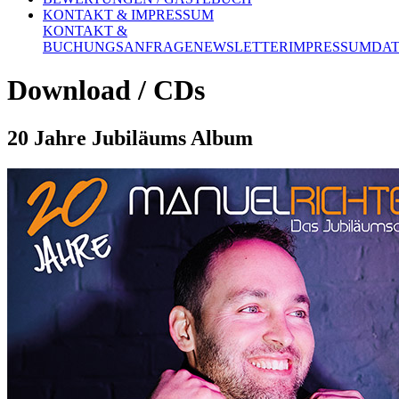
KONTAKT & IMPRESSUM
KONTAKT &
BUCHUNGSANFRAGE
NEWSLETTER
IMPRESSUM
DA
Download / CDs
20 Jahre Jubiläums Album