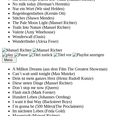
No milk today (Herman’s Hermits)
Nur ein Wort (Wir sind Helden)
Regenbogenfarben (Kerstin Ott)
Stitches (Shawn Mendes)
The Pale Moon Light (Manuel Richter)
Trails Into Nature (Manuel Richter)
Valerie (Amy Winehouse)
Wonderwall (Oasis)
Wunderfinder (Alexa Feser)
Menü
A Million Dreams (aus dem Film The Greatest Showman)
Can´t wait until tonight (Max Mutzke)
Dein ist mein ganzes Herz (Heinz Rudolf Kunze)
Diese steten Dinge (Manuel Richter)
Don´t stop me now (Queen)
Flash mich (Mark Forster)
Hundert Leben (Johannes Oerding)
I want it that Way (Backstreet Boys)
I´m gonna be (500 Miles)(The Proclaimers)
Im nächsten Leben (Frida Gold)
Mauerstadt (Manuel Richter)