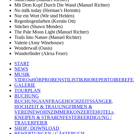
Mit Dem Kopf Durch Die Wand (Manuel Richter)
No milk today (Herman’s Hermits)
Nur ein Wort (Wir sind Helden)
Regenbogenfarben (Kerstin Ott)
Stitches (Shawn Mendes)
The Pale Moon Light (Manuel Richter)
Trails Into Nature (Manuel Richter)
Valerie (Amy Winehouse)
Wonderwall (Oasis)
Wunderfinder (Alexa Feser)
START
NEWS
MUSIK
VIDEOs
HÖRPROBEN
STILISTIK
BIO
REPERTOIRE
REFE
GALERIE
TOURPLAN
BUCHUNG
BUCHUNGSANFRAGE
HOCHZEITSSÄNGER,
HOCHZEIT & TRAUUNG
FIRMEN &
VEREINE
WOHNZIMMERKONZERTE
HOTELs,
KNEIPEN & STRAßENFESTE
BEERDIGUNG /
TRAUERFEIER
SHOP / DOWNLOAD
BEWERTUNGEN / GÄSTEBUCH