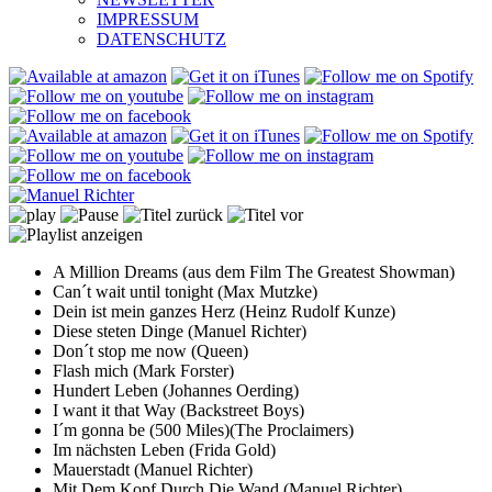
IMPRESSUM
DATENSCHUTZ
A Million Dreams (aus dem Film The Greatest Showman)
Can´t wait until tonight (Max Mutzke)
Dein ist mein ganzes Herz (Heinz Rudolf Kunze)
Diese steten Dinge (Manuel Richter)
Don´t stop me now (Queen)
Flash mich (Mark Forster)
Hundert Leben (Johannes Oerding)
I want it that Way (Backstreet Boys)
I´m gonna be (500 Miles)(The Proclaimers)
Im nächsten Leben (Frida Gold)
Mauerstadt (Manuel Richter)
Mit Dem Kopf Durch Die Wand (Manuel Richter)