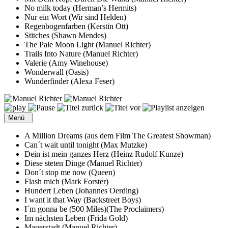
No milk today (Herman’s Hermits)
Nur ein Wort (Wir sind Helden)
Regenbogenfarben (Kerstin Ott)
Stitches (Shawn Mendes)
The Pale Moon Light (Manuel Richter)
Trails Into Nature (Manuel Richter)
Valerie (Amy Winehouse)
Wonderwall (Oasis)
Wunderfinder (Alexa Feser)
Menü
A Million Dreams (aus dem Film The Greatest Showman)
Can´t wait until tonight (Max Mutzke)
Dein ist mein ganzes Herz (Heinz Rudolf Kunze)
Diese steten Dinge (Manuel Richter)
Don´t stop me now (Queen)
Flash mich (Mark Forster)
Hundert Leben (Johannes Oerding)
I want it that Way (Backstreet Boys)
I´m gonna be (500 Miles)(The Proclaimers)
Im nächsten Leben (Frida Gold)
Mauerstadt (Manuel Richter)