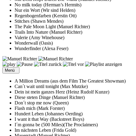
No milk today (Herman’s Hermits)
Nur ein Wort (Wir sind Helden)
Regenbogenfarben (Kerstin Ott)
Stitches (Shawn Mendes)
The Pale Moon Light (Manuel Richter)
Trails Into Nature (Manuel Richter)
Valerie (Amy Winehouse)
Wonderwall (Oasis)
Wunderfinder (Alexa Feser)
Menü
A Million Dreams (aus dem Film The Greatest Showman)
Can´t wait until tonight (Max Mutzke)
Dein ist mein ganzes Herz (Heinz Rudolf Kunze)
Diese steten Dinge (Manuel Richter)
Don´t stop me now (Queen)
Flash mich (Mark Forster)
Hundert Leben (Johannes Oerding)
I want it that Way (Backstreet Boys)
I´m gonna be (500 Miles)(The Proclaimers)
Im nächsten Leben (Frida Gold)
Mauerstadt (Manuel Richter)