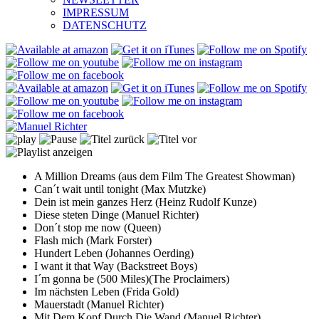
IMPRESSUM
DATENSCHUTZ
A Million Dreams (aus dem Film The Greatest Showman)
Can´t wait until tonight (Max Mutzke)
Dein ist mein ganzes Herz (Heinz Rudolf Kunze)
Diese steten Dinge (Manuel Richter)
Don´t stop me now (Queen)
Flash mich (Mark Forster)
Hundert Leben (Johannes Oerding)
I want it that Way (Backstreet Boys)
I´m gonna be (500 Miles)(The Proclaimers)
Im nächsten Leben (Frida Gold)
Mauerstadt (Manuel Richter)
Mit Dem Kopf Durch Die Wand (Manuel Richter)