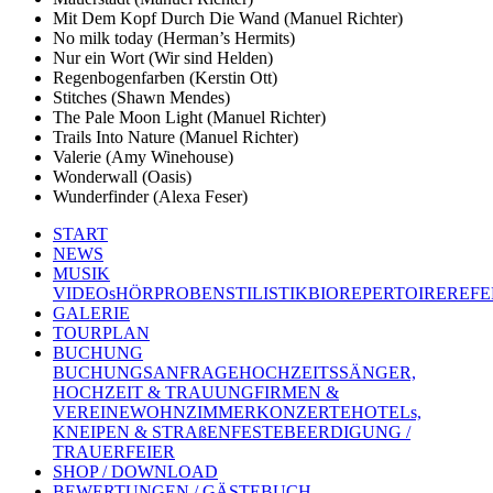
Mit Dem Kopf Durch Die Wand (Manuel Richter)
No milk today (Herman’s Hermits)
Nur ein Wort (Wir sind Helden)
Regenbogenfarben (Kerstin Ott)
Stitches (Shawn Mendes)
The Pale Moon Light (Manuel Richter)
Trails Into Nature (Manuel Richter)
Valerie (Amy Winehouse)
Wonderwall (Oasis)
Wunderfinder (Alexa Feser)
START
NEWS
MUSIK
VIDEOs
HÖRPROBEN
STILISTIK
BIO
REPERTOIRE
REFE
GALERIE
TOURPLAN
BUCHUNG
BUCHUNGSANFRAGE
HOCHZEITSSÄNGER,
HOCHZEIT & TRAUUNG
FIRMEN &
VEREINE
WOHNZIMMERKONZERTE
HOTELs,
KNEIPEN & STRAßENFESTE
BEERDIGUNG /
TRAUERFEIER
SHOP / DOWNLOAD
BEWERTUNGEN / GÄSTEBUCH